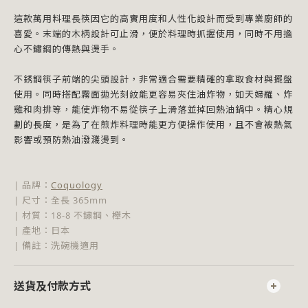
這款萬用料理長筷因它的高實用度和人性化設計而受到專業廚師的
喜愛。末端的木柄設計可止滑，便於料理時抓握使用，同時不用擔
心不鏽鋼的傳熱與燙手。
不銹鋼筷子前端的尖頭設計，非常適合需要精確的拿取食材與擺盤
使用。同時搭配霧面拋光刻紋能更容易夾住油炸物，如天婦羅、炸
雞和肉排等，能使炸物不易從筷子上滑落並掉回熱油鍋中。精心規
劃的長度，是為了在煎炸料理時能更方便操作使用，且不會被熱氣
影響或預防熱油潑濺燙到。
| 品牌：
Coquology
| 尺寸：全長 365mm
| 材質：18-8 不鏽鋼、櫸木
| 產地：日本
| 備註：洗碗機適用
送貨及付款方式