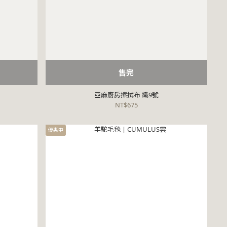
售完
亞麻廚房擦拭布 織9號
NT$675
優惠中