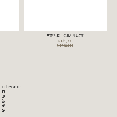
羊駝毛毯 | CUMULUS雲
NT$9,900
NT$12,680
Follow us on