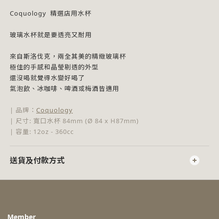
Coquology 精選店用水杯
玻璃水杯就是要透亮又耐用
來自斯洛伐克，兩全其美的精緻玻璃杯
極佳的手感和晶瑩剔透的外型
還沒喝就覺得水變好喝了
氣泡飲、冰咖啡、啤酒或梅酒皆適用
|
品牌
：
Coquology
| 尺寸: 寬口水杯 84mm (Ø 84 x H87mm)
| 容量: 12oz - 360cc
送貨及付款方式
Member