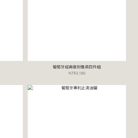
葡萄牙經典復刻餐桌四件組
NT$3,180