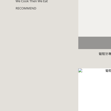
We Cook Then We Eat
RECOMMEND
葡萄牙