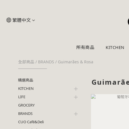
繁體中文
所有商品
KITCHEN
全部商品
/
BRANDS
/
Guimarães & Rosa
Guimarã
精選商品
KITCHEN
LIFE
GROCERY
BRANDS
CUO Café&Deli