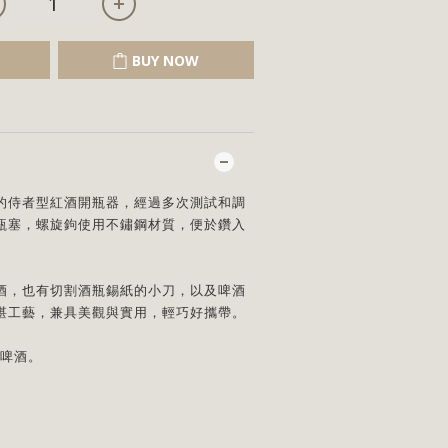
BUY NOW
的侍者型紅酒開瓶器，經過多次測試和調
瓶塞，螺旋鉤使用不鏽鋼材質，便於鑽入
酒，也有切割酒瓶錫紙的小刀，以及啤酒
湛工藝，兼具美觀與實用，輕巧好攜帶。
開啤酒。