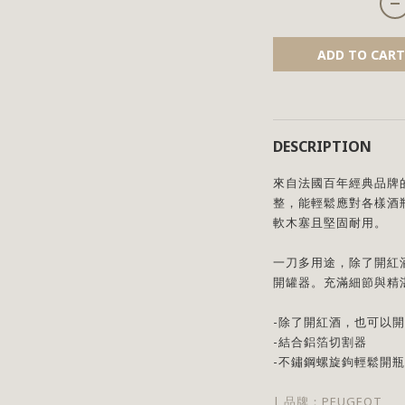
ADD TO CART
DESCRIPTION
來自法國百年經典品牌
整，能輕鬆應對各樣酒
軟木塞且堅固耐用。
一刀多用途，除了開紅
開罐器。充滿細節與精
-除了開紅酒，也可以
-結合鋁箔切割器
-不鏽鋼螺旋鉤輕鬆開瓶
| 品牌：
PEUGEOT