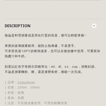
DESCRIPTION
無論是料理測量或是用在打蛋的容器，都可以輕鬆掌握~
厚實的玻璃穩重耐用，能防止熱傳遞，不易燙手。
可承受高達120°C的耐熱溫差，也可以在微波爐中使用，可重新加
熱醬汁和牛奶。
刻度以紅色字母標示四種單位：ml、dl、oz、cup，清晰好讀。
不論是測量麵粉、糖，還是液體食材，都能一次完成。
| 品牌：
Coquology
| 容量：250ml、500ml
| 材質：玻璃
| 產地：美國
| 注意：可於微波爐使用、可用洗碗機清潔