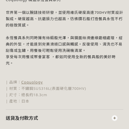
世界第一個以腕錶技術研發，並使用維氏硬度高達700HV材質設計
製成。硬度越高、抗磨損力也越高，彷彿鑽石般打造餐具永恆不朽
的極致質感。
永恆餐具系列同時擁有絲緞般光澤，與鏡面絲滑邊緣磨細處理，經
典的外型，才能達到完美滑順口感與觸感。反復使用、清洗也不易
刮傷或生鏽，用餐後可輕鬆使用洗碗機清潔。
享受每次用餐或聚會宴客 ，都如同使用全新的餐具般的美好時
光。
|
品牌
：
Coquology
| 材質：不鏽鋼SUS316L(表面硬化層700HV)
| 尺寸：總長約18.3cm
| 產地：日本
送貨及付款方式