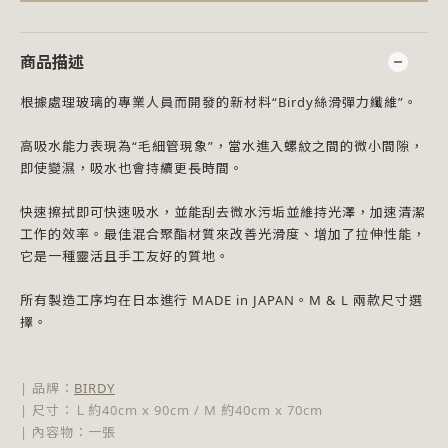
商品描述
根據處理玻璃的專業人員而開發的新材料“Birdy絲滑彈力纖維”。
高吸水能力表現為“毛細管現象”，當水進入螺紋之間的微小間隙，
即使變濕，吸水也會持續更長時間。
快速擦拭即可快速吸水，並能刮去微水污垢並維持光澤，加速清潔
工作的效率。最佳混合聚酯材質來改善光滑度、增加了拉伸性能，
它是一種靈活且手工友好的質地。
所有製造工序均在日本進行 MADE in JAPAN。M & L 兩款尺寸選
擇。
| 品牌：
BIRDY
| 尺寸：Ｌ約40cm x 90cm / M 約40cm x 70cm
| 內容物：一張