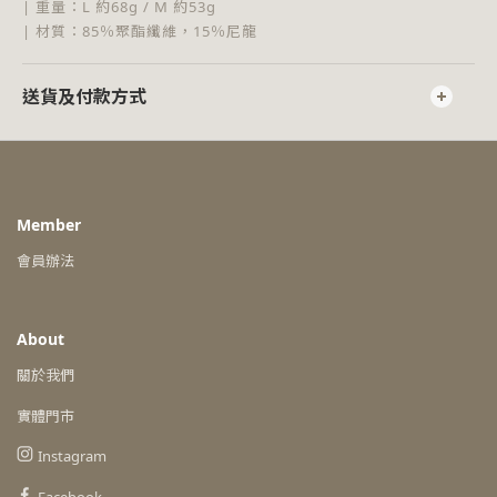
| 重量：L 約68g / M 約53g
| 材質：85％聚酯纖維，15％尼龍
送貨及付款方式
Member
會員辦法
About
關於我們
實體門市
Instagram