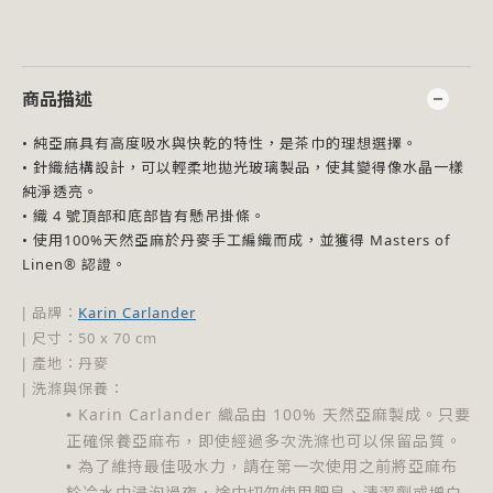
商品描述
• 純亞麻具有高度吸水與快乾的特性，是茶巾的理想選擇。
• 針織結構設計，可以輕柔地拋光玻璃製品，使其變得像水晶一樣
純淨透亮。
• 織 4 號頂部和底部皆有懸吊掛條。
• 使用100%天然亞麻於丹麥手工編織而成，並獲得 Masters of
Linen® 認證。
品牌
：
Karin Carlander
|
尺寸
：
50 x 70 cm
|
產地
：
丹麥
|
洗滌與保養
：
|
Karin Carlander 織品由 100% 天然亞麻製成。只要
•
正確保養亞麻布，即使經過多次洗滌也可以保留品質。
為了維持最佳吸水力，請在第一次使用之前將亞麻布
•
於冷水中浸泡過夜，途中切勿使用肥皂、清潔劑或增白